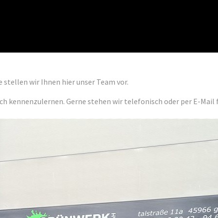
e stellen wir Ihnen hier unser Team vor.
ich kennenzulernen. Gerne stehen wir telefonisch oder per E-Mail 