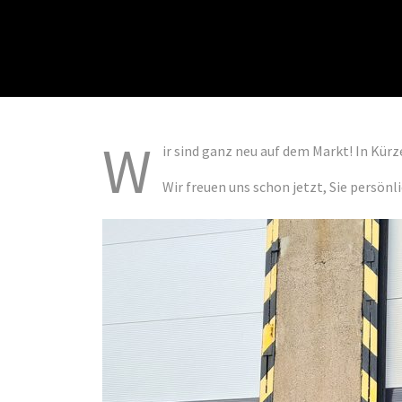
W
ir sind ganz neu auf dem Markt! In Kürz
Wir freuen uns schon jetzt, Sie persönl