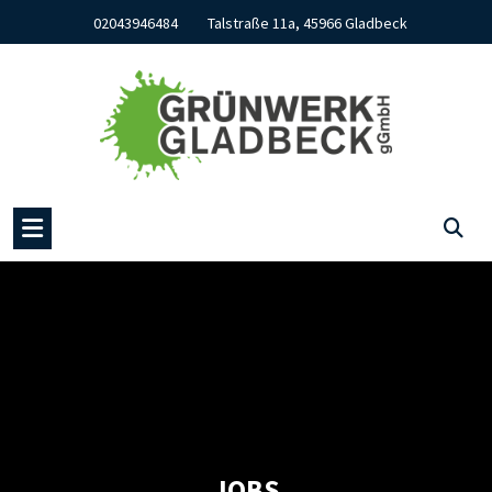
Skip
02043946484
Talstraße 11a, 45966 Gladbeck
to
content
JOBS